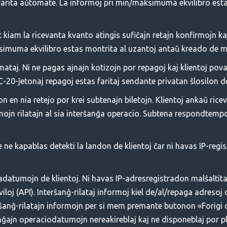
s farita aŭtomate. La informoj pri min/maksimuma ekvilibro es
st kiam la ricevanta kvanto atingis sufiĉajn retajn konfirmo
ksimuma ekvilibro estas montrita al uzantoj antaŭ kreado de 
aj. Ni ne pagas ajnajn kotizojn por repagoj kaj klientoj povas
-20-ĵetonaj repagoj estas faritaj sendante privatan ŝlosilon d
n en nia retejo por krei subtenajn biletojn. Klientoj ankaŭ ric
formojn rilatajn al sia interŝanĝa operacio. Subtena respondte
 ne kapablas detekti la landon de klientoj ĉar ni havas IP-regi
datumojn de klientoj. Ni havas IP-adresregistradon malŝaltita e
loj (API). Interŝanĝ-rilataj informoj kiel de/al/repaga adresoj 
erŝanĝ-rilatajn informojn per si mem premante butonon «Forig
ŝanĝajn operaciodatumojn nereakireblaj kaj ne disponeblaj por p