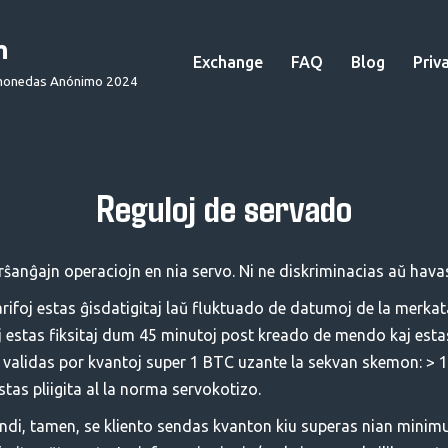
m
Exchange
FAQ
Blog
Priv
omonedas Anónimo 2024
Reguloj de servado
erŝanĝajn operaciojn en nia servo. Ni ne diskriminacias aŭ hava
rifoj estas ĝisdatigitaj laŭ fluktuado de datumoj de la merkat
foj estas fiksitaj dum 45 minutoj post kreado de mendo kaj estas
validas por kvantoj super 1 BTC uzante la sekvan skemon: > 1
tas pliigita al la norma servokotizo.
endi, tamen, se kliento sendas kvanton kiu superas nian min