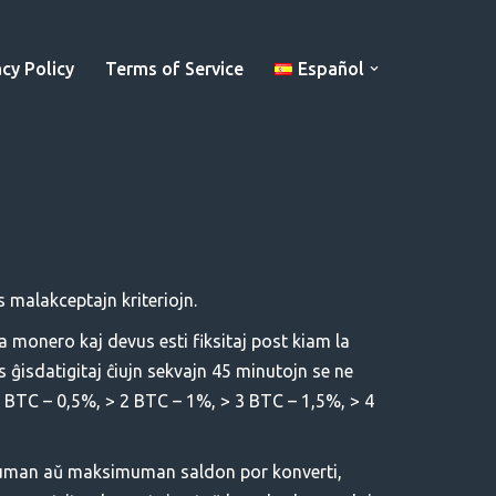
acy Policy
Terms of Service
Español
s malakceptajn kriteriojn.
a monero kaj devus esti fiksitaj post kiam la
 ĝisdatigitaj ĉiujn sekvajn 45 minutojn se ne
 BTC – 0,5%, > 2 BTC – 1%, > 3 BTC – 1,5%, > 4
imuman aŭ maksimuman saldon por konverti,