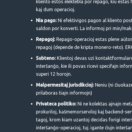
kliento estos elektebla por repago, kiu esta
kaj dum operacioj.
Nia pago:
Ni efektivigos pagon al kliento po
saldon por konverti. La informoj pri min/ma
Repagoj:
Repago-operacioj estas plene aŭtomat
repagoj (depende de kripta monero-reto). ERC
Subteno:
Klientoj devas uzi kontaktformularo
interŝanĝo, kie ili povas ricevi specifajn in
superi 12 horojn.
Malpermesitaj jurisdikcioj:
Neniu (ni ĉiuokaze
prilaboras tiajn informojn)
Privateca politiko:
Ni ne kolektas ajnajn meta
prokuriloj, kaŝmemorserviloj kaj backend-servi
tagoj, krom kiam uzantoj decidas forigi int
interŝanĝo-operacioj, tuj. igante ĉiujn inter