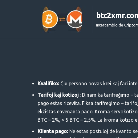
btc2xmr.co
Saltar
al
Intercambio de Cript
contenido
Kvalifiko:
Ĉiu persono povas krei kaj fari int
Tarifoj kaj kotizoj
: Dinamika tarifreĝimo – ta
pago estas ricevita. Fiksa tarifreĝimo – tari
ekzistas envenanta pago. Kroma servokotizo 
BTC – 2%, > 5 BTC – 2,5%. La kroma kotizo es
Klienta pago:
Ne estas postuloj de kvanto s