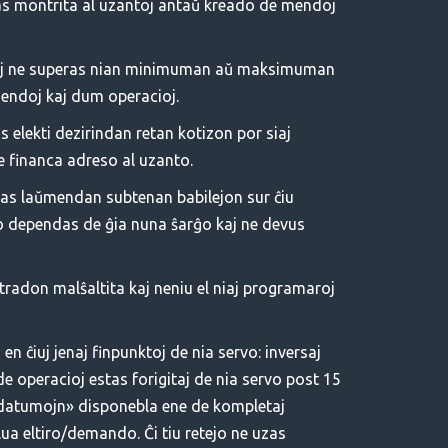
tas montrita al uzantoj antaŭ kreado de mendoj
jn kaj ne superas nian minimuman aŭ maksimuman
mendoj kaj dum operacioj.
 elekti dezirindan retan kotizon por siaj
e financa adreso al uzanto.
evas laŭmendan subtenan babilejon sur ĉiu
mpo dependas de ĝia nuna ŝarĝo kaj ne devus
stradon malŝaltita kaj neniu el niaj programaroj
n ĉiuj jenaj finpunktoj de nia servo: inversaj
de operacioj estas forigitaj de nia servo post 15
i datumojn» disponebla ene de kompletaj
lua eltiro/demando. Ĉi tiu retejo ne uzas