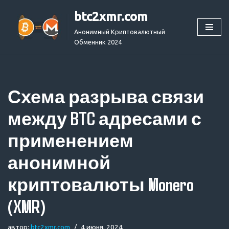
btc2xmr.com
Перейти
Анонимный Криптовалютный
к
Обменник 2024
содержимому
Схема разрыва связи
между BTC адресами с
применением
анонимной
криптовалюты Monero
(XMR)
автор:
btc2xmr.com
4 июня, 2024